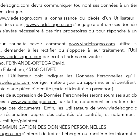
adelsogno.com
devra communiquer (ou non) ses données à un tiers
nt désigné.
ww.viadelsogno.com
a connaissance du décès d’un Utilisateur 
ns de sa part,
www.viadelsogno.com
s’engage à détruire ses données,
n s’avère nécessaire à des fins probatoires ou pour répondre à un
sateur souhaite savoir comment
www.viadelsogno.com
utilise 
s, demander à les rectifier ou s’oppose à leur traitement, l’Util
ww.viadelsogno.com
par écrit à l’adresse suivante :
gno, FERNANDE-ORTEGA David.
 de Fakenham, 45160 OLIVET.
, l’Utilisateur doit indiquer les Données Personnelles qu’il 
adelsogno.com
corrige, mette à jour ou supprime, en s’identifiant
ie d’une pièce d’identité (carte d’identité ou passeport).
s de suppression de Données Personnelles seront soumises aux obl
ées à
www.viadelsogno.com
par la loi, notamment en matière de 
age des documents. Enfin, les Utilisateurs de
www.viadelsogno.
e réclamation auprès des autorités de contrôle, et notamment
cnil.fr/fr/plaintes).
COMMUNICATION DES DONNÉES PERSONNELLES
sogno.com
s’interdit de traiter, héberger ou transférer les Informatio