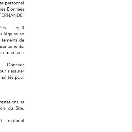
te personnel
t des Données
r FERNANDE-
es qu’il
s légales en
raitements de
onsentements,
de maintenir
Données
ur s’assurer
nalités pour
restations et
ion du Site,
) : matériel