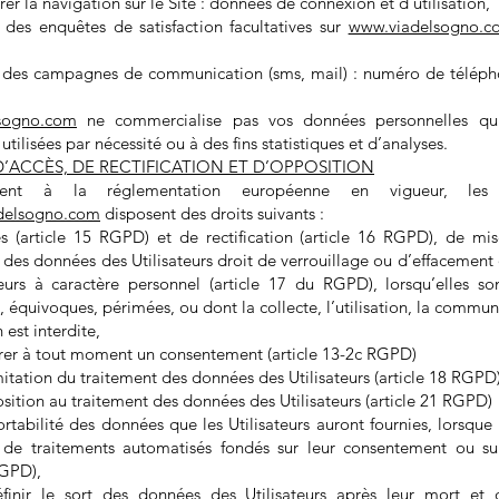
er la navigation sur le Site : données de connexion et d’utilisation,
des enquêtes de satisfaction facultatives sur
www.viadelsogno.c
des campagnes de communication (sms, mail) : numéro de téléph
sogno.com
ne commercialise pas vos données personnelles qu
tilisées par nécessité ou à des fins statistiques et d’analyses.
 D’ACCÈS, DE RECTIFICATION ET D’OPPOSITION
ent à la réglementation européenne en vigueur, les Ut
delsogno.com
disposent des droits suivants :
ès (article 15 RGPD) et de rectification (article 16 RGPD), de mis
des données des Utilisateurs droit de verrouillage ou d’effacement
teurs à caractère personnel (article 17 du RGPD), lorsqu’elles son
 équivoques, périmées, ou dont la collecte, l’utilisation, la commun
 est interdite,
tirer à tout moment un consentement (article 13-2c RGPD)
imitation du traitement des données des Utilisateurs (article 18 RGPD
sition au traitement des données des Utilisateurs (article 21 RGPD)
ortabilité des données que les Utilisateurs auront fournies, lorsqu
t de traitements automatisés fondés sur leur consentement ou su
RGPD),
finir le sort des données des Utilisateurs après leur mort et 