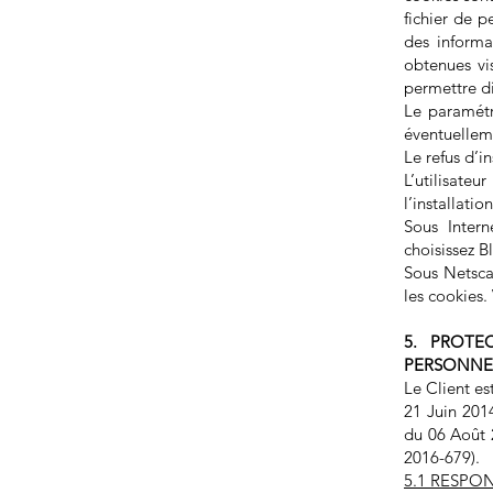
fichier de p
des informa
obtenues vis
permettre d
Le paramétr
éventuelleme
Le refus d’i
L’utilisateu
l’installatio
Sous Intern
choisissez B
Sous Netscap
les cookies.
5. PROTE
PERSONNEL
Le Client e
21 Juin 201
du 06 Août 
2016-679).
5.1 RESPO