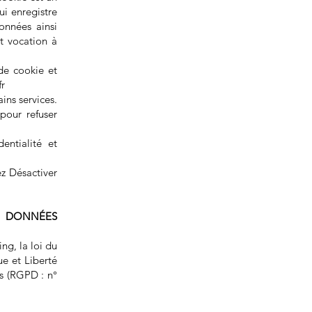
qui enregistre
onnées ainsi
nt vocation à
de cookie et
fr
ains services.
 pour refuser
entialité et
ez Désactiver
S DONNÉES
ng, la loi du
e et Liberté
s (RGPD : n°