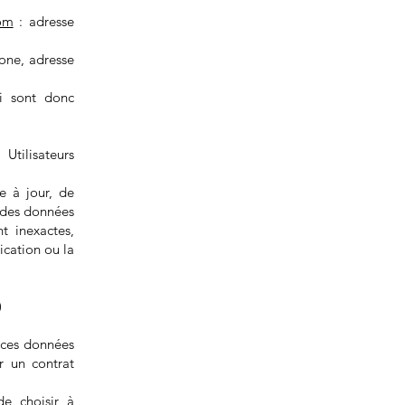
om
: adresse
one, adresse
i sont donc
ilisateurs
e à jour, de
 des données
t inexactes,
ication ou la
)
e ces données
r un contrat
de choisir à