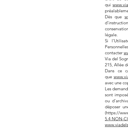
qui
www.vi
préalableme
Dès que
w
d’instructio
conservatio
légale.
Si l’Utili
Personnelle
contacter
w
Via del So
215, Allée
Dans ce cas
que
www.vi
avec une cop
Les demande
sont impos
ou d’archiv
déposer un
(
https://www.
5.4 NON-
www.viadel