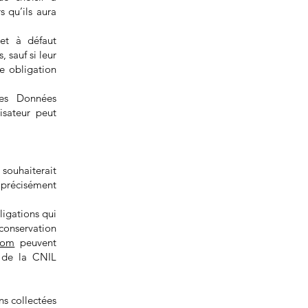
 qu’ils aura
et à défaut
 sauf si leur
e obligation
ses Données
isateur peut
souhaiterait
 précisément
igations qui
conservation
com
peuvent
 de la CNIL
ns collectées