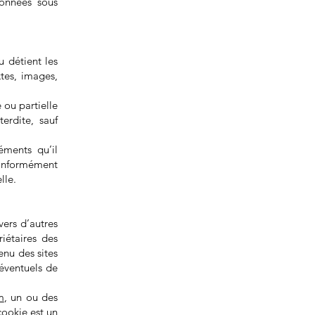
données sous
u détient les
xtes, images,
 ou partielle
erdite, sauf
éments qu’il
conformément
lle.
vers d’autres
riétaires des
tenu des sites
 éventuels de
m
, un ou des
cookie est un