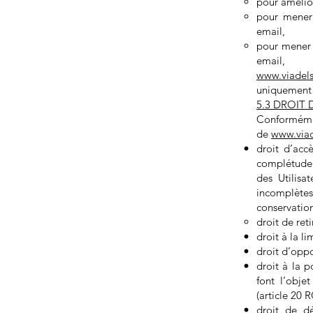
pour amélior
pour mener 
email,
pour mener 
email,
www.viadel
uniquement u
5.3 DROIT
Conformém
de
www.via
droit d’acc
complétude 
des Utilisa
incomplètes,
conservation
droit de re
droit à la l
droit d’oppo
droit à la p
font l’obje
(article 20 
droit de dé