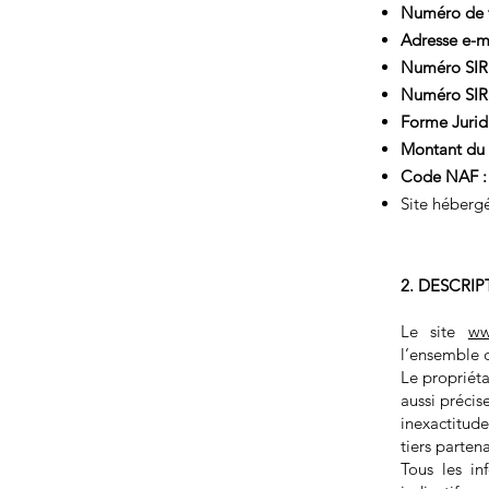
Numéro de 
Adresse e-ma
Numéro SIR
Numéro SIR
Forme Juridi
Montant du C
Code NAF :
Site héberg
2. DESCRIP
Le site
ww
l’ensemble d
Le propriétai
aussi précis
inexactitude
tiers partena
Tous les in