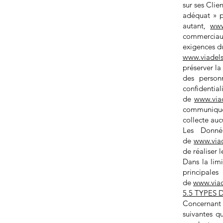
sur ses Cli
adéquat » p
autant,
www
commerciaux
exigences d
www.viadel
préserver l
des personn
confident
de
www.via
communique
collecte auc
Les Donnée
de
www.via
de réaliser l
Dans la limi
principale
de
www.via
5.5 TYPES
Concernant 
suivantes q