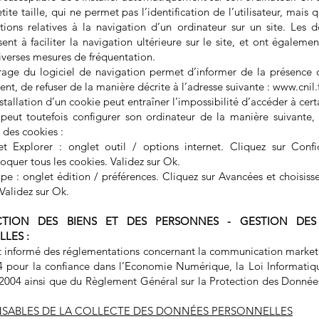
etite taille, qui ne permet pas l’identification de l’utilisateur, mais 
tions relatives à la navigation d’un ordinateur sur un site. Les d
ent à faciliter la navigation ultérieure sur le site, et ont égaleme
iverses mesures de fréquentation.
age du logiciel de navigation permet d’informer de la présence 
nt, de refuser de la manière décrite à l’adresse suivante :
www.cnil.
nstallation d’un cookie peut entraîner l’impossibilité d’accéder à cert
r peut toutefois configurer son ordinateur de la manière suivante,
n des cookies :
et Explorer : onglet outil / options internet. Cliquez sur Confid
loquer tous les cookies. Validez sur Ok.
e : onglet édition / préférences. Cliquez sur Avancées et choisiss
 Validez sur Ok.
CTION DES BIENS ET DES PERSONNES - GESTION DE
LES :
st informé des réglementations concernant la communication marketi
4 pour la confiance dans l’Economie Numérique, la Loi Informatiqu
2004 ainsi que du Règlement Général sur la Protection des Donnée
NSABLES DE LA COLLECTE DES DONNÉES PERSONNELLES