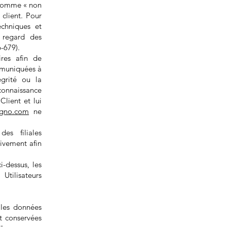
 comme « non
client. Pour
echniques et
u regard des
-679).
res afin de
mmuniquées à
égrité ou la
nnaissance
Client et lui
ogno.com
ne
es filiales
sivement afin
i-dessus, les
tilisateurs
.
 les données
t conservées