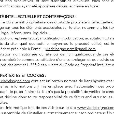
sont non exhaustives, et sont susceptibles d’évoluer. Elles sont 
odifications ayant été apportées depuis leur mise en ligne.
ÉTÉ INTELLECTUELLE ET CONTREFAÇONS :
ire du site est propriétaire des droits de propriété intellectuelle o
ge sur tous les éléments accessibles sur le site, notamment les te
logo, icônes, sons, logiciels…
uction, représentation, modification, publication, adaptation totale
s du site, quel que soit le moyen ou le procédé utilisé, est int
 écrite préalable à l’email :
viadelsogno.pcm@gmail.com
.
itation non autorisée du site ou de l’un quelconque de ces él
ra considérée comme constitutive d’une contrefaçon et poursuivie 
ions des articles L.335-2 et suivants du Code de Propriété Intellectue
YPERTEXTES ET COOKIES :
viadelsogno.com
contient un certain nombre de liens hypertextes 
enaires, informations …) mis en place avec l’autorisation des prop
dant, le propriétaire du site n’a pas la possibilité de vérifier le con
s et décline donc toute responsabilité de ce fait quand aux risques
cites.
r est informé que lors de ses visites sur le site
www.viadelsogno.co
 susceptible de s’installer automatiquement sur son ordinateur. Un 