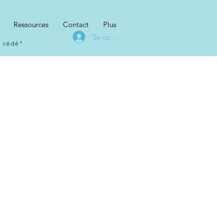
Ressources
Contact
Plus
Se connecter
s cédé"