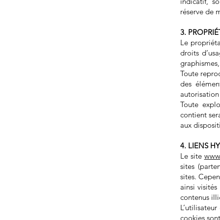
indicatif, 
réserve de m
3. PROPRI
Le propriéta
droits d’usa
graphismes, 
Toute reprod
des élément
autorisation
Toute explo
contient se
aux disposit
4. LIENS H
Le site
www.
sites (part
sites. Cepen
ainsi visité
contenus illi
L’utilisateu
cookies sont