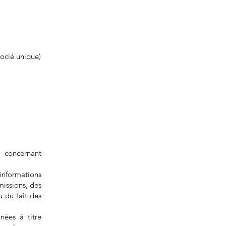
socié unique)
 concernant
informations
missions, des
u du fait des
ées à titre