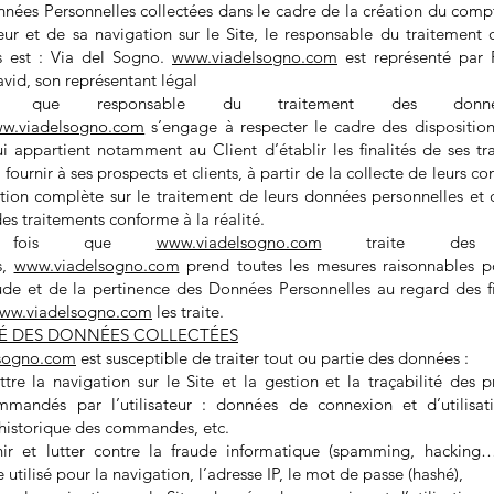
nnées Personnelles collectées dans le cadre de la création du comp
ateur et de sa navigation sur le Site, le responsable du traitemen
s est : Via del Sogno.
www.viadelsogno.com
est représenté pa
d, son représentant légal
 que responsable du traitement des donné
w.viadelsogno.com
s’engage à respecter le cadre des disposition
lui appartient notamment au Client d’établir les finalités de ses t
fournir à ses prospects et clients, à partir de la collecte de leurs c
tion complète sur le traitement de leurs données personnelles et 
des traitements conforme à la réalité.
e fois que
www.viadelsogno.com
traite des 
s,
www.viadelsogno.com
prend toutes les mesures raisonnables po
tude et de la pertinence des Données Personnelles au regard des fi
ww.viadelsogno.com
les traite.
ITÉ DES DONNÉES COLLECTÉES
sogno.com
est susceptible de traiter tout ou partie des données :
re la navigation sur le Site et la gestion et la traçabilité des p
mmandés par l’utilisateur : données de connexion et d’utilisat
 historique des commandes, etc.
ir et lutter contre la fraude informatique (spamming, hacking…
 utilisé pour la navigation, l’adresse IP, le mot de passe (hashé),