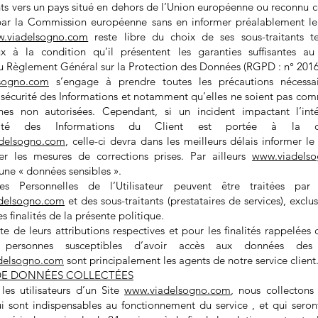
ents vers un pays situé en dehors de l’Union européenne ou reconnu
ar la Commission européenne sans en informer préalablement le 
.viadelsogno.com
reste libre du choix de ses sous-traitants t
 à la condition qu’il présentent les garanties suffisantes a
u Règlement Général sur la Protection des Données (RGPD : n° 2016
sogno.com
s’engage à prendre toutes les précautions nécessai
a sécurité des Informations et notamment qu’elles ne soient pas co
es non autorisées. Cependant, si un incident impactant l’int
ialité des Informations du Client est portée à la co
delsogno.com
, celle-ci devra dans les meilleurs délais informer le 
r les mesures de corrections prises. Par ailleurs
www.viadels
une « données sensibles ».
s Personnelles de l’Utilisateur peuvent être traitées par d
delsogno.com
et des sous-traitants (prestataires de services), exclu
es finalités de la présente politique.
te de leurs attributions respectives et pour les finalités rappelées c
s personnes susceptibles d’avoir accès aux données des U
delsogno.com
sont principalement les agents de notre service client
 DE DONNÉES COLLECTÉES
les utilisateurs d’un Site
www.viadelsogno.com
, nous collectons
ui sont indispensables au fonctionnement du service , et qui seron