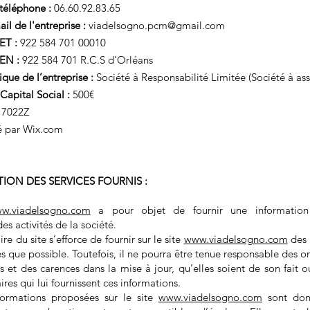
téléphone :
06.60.92.83.65
il de l'entreprise :
viadelsogno.pcm@gmail.com
ET :
922 584 701 00010
EN :
922 584 701 R.C.S d'Orléans
que de l’entreprise :
Société à Responsabilité Limitée (Société à as
apital Social :
500€
7022Z
é par Wix.com
TION DES SERVICES FOURNIS :
w.viadelsogno.com
a pour objet de fournir une information
es activités de la société.
re du site s’efforce de fournir sur le site
www.viadelsogno.com
des 
es que possible. Toutefois, il ne pourra être tenue responsable des o
s et des carences dans la mise à jour, qu’elles soient de son fait o
ires qui lui fournissent ces informations.
formations proposées sur le site
www.viadelsogno.com
sont donn