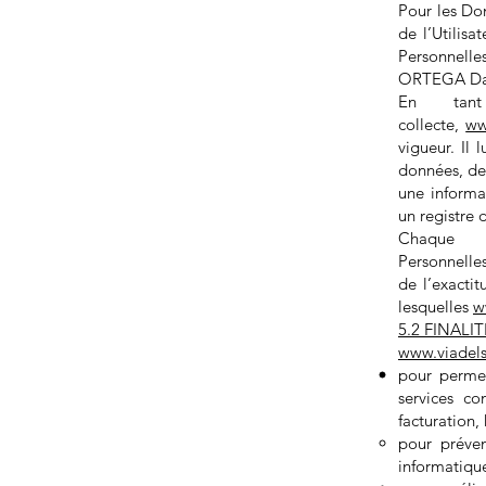
Pour les Do
de l’Utilis
Personnelle
ORTEGA Davi
En tant
collecte,
ww
vigueur. Il 
données, de 
une informa
un registre 
Chaqu
Personnelle
de l’exacti
lesquelles
w
5.2 FINAL
www.viadel
pour permett
services co
facturation,
pour préven
informatique