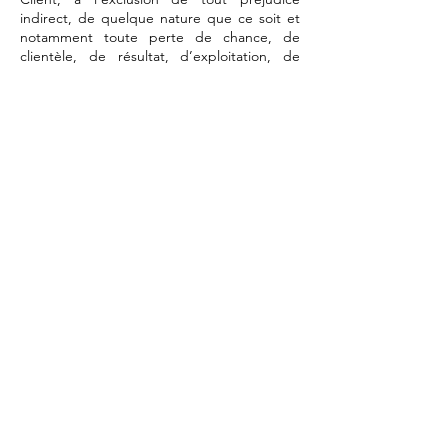
indirect, de quelque nature que ce soit et
notamment toute perte de chance, de
clientèle, de résultat, d’exploitation, de
préjudice commercial. En tout état de
cause, au cas où la responsabilité de
l’Organisme de formation serait retenue, le
montant total de toute somme mise à la
charge de l’Organisme de formation ne
pourra excéder le montant total du prix à
payer par le Client au titre de la Formation
concernée.
ARTICLE 11 : INFORMATIQUE ET LIBERTÉS
Dans le cadre de la souscription à des
Formations et, de manière générale, dans le
cadre de ses échanges avec l’Organisme de
formation, le Client est amené à
communiquer un certain nombre de
données personnelles le concernant ou
concernant les participants, comme par
exemple, des noms, prénoms, adresses,
email.
Ces données sont collectées afin de